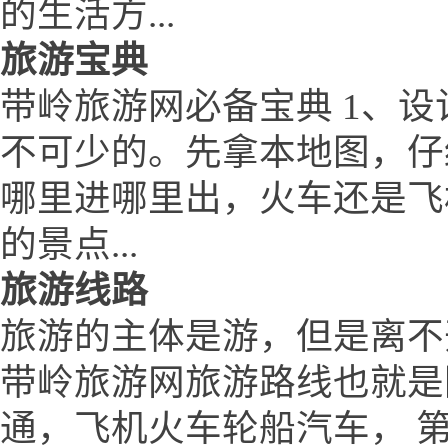
的生活方...
旅游宝典
带岭旅游网必备宝典 1、设
不可少的。先拿本地图，仔
哪里进哪里出，火车还是飞
的景点...
旅游线路
旅游的主体是游，但是离不
带岭旅游网旅游路线也就是
通，飞机火车轮船汽车， 