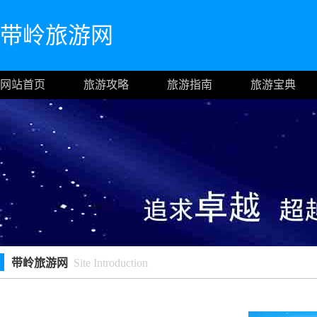
带岭旅游网
网站首页
旅游攻略
旅游指南
旅游宝典
带岭旅游网
Site Introduction